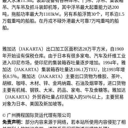
最大水深11.5m。装卸设备有各种岸吊、门吊、浮吊、集装箱
吊、汽车吊及抓斗装卸机等，其中浮吊最大起重能力达200
吨，拖船功率最大为1103kW。另有系船浮筒30个，可系泊1.5
万载重吨的船舶。在丹戎不碌外港最大可靠7万吨重吨的船
舶。
雅加达（JAKARTA）出口加工区面积达28万平方米，自1969
年开始设有保税仓库。由于日本有很多家电、汽车及纤维工业
进入印尼市场，使印尼的集装箱吞吐量逐步增加。1994年，雅
加达（JAKARTA）集装箱吞吐量达106.1万TEU，比1993年增
长8.5％。雅加达（JAKARTA）主要出口货物为橡胶、茶叶、
胡椒、咖啡、木材、锌、金鸡纳霜、石油及烟草等，进口货物
主要有机械、钢铁、大米、药品、家电、牛及食糖等。雅加达
（JAKARTA）外贸吞吐量占印尼输入的50％以上，主要贸易
对象为日本、美国及新加坡等。
© 广州腾程国际货运代理有限公司
免责声明：
部分内容来源于网络，若本站所使用内容侵犯了相