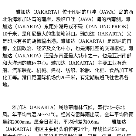
雅加达（JAKARTA）位于印尼的爪哇（JAWA）岛的西
北沿海雅加达湾的南岸，濒临爪哇（JAVA）海的西南侧。雅
加达（JAKARTA）东距外港丹戎不碌（TANJUNG PRIOK）
10千米，是印尼最大的集装箱港口。雅加达（JAKARTA）又
是印尼有名的胡椒输出港。雅加达（JAKARTA）是印尼的首
都，全国政治、经济及文化中心，也是海陆空的交通枢纽。雅
加达（JAKARTA）还是东南亚最大城市之一，也是亚洲南部
和大洋洲的航运中心。雅加达（JAKARTA）主要工业有造
船、汽车装配、机械、建材、纺织、轮胎、化肥、食品加工和
化工等。港口距国际机场约20千米，有定期航班飞往世界各
地。
雅加达（JAKARTA）属热带雨林气候，盛行北─东北
风。年平均气温24～31℃。经常有雷阵雨出现。全年平均降雨
量约2000mm。属全日潮港，平均潮差为0.6m。 雅加达
（JAKARTA）港区主要码头泊位有24个，岸线长达5514m，